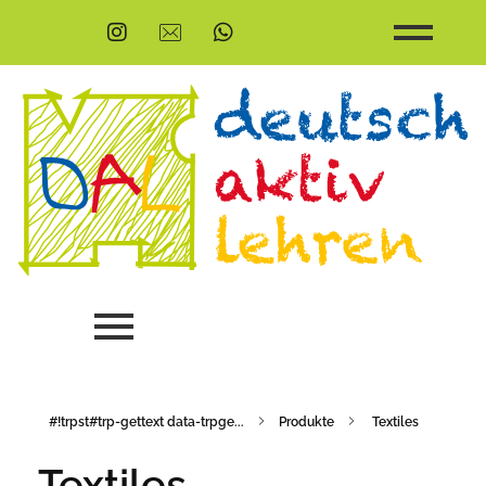
#!trpst#trp-gettext data-trpge...
Produkte
Textiles
Textiles