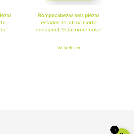
iezas
Rompecabezas seis piezas
rte
estados del clima (corte
do”
ondulado) “Está tormentoso”
Weiterlesen
0