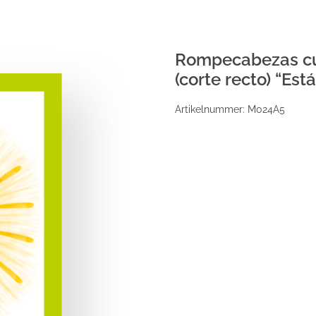
Rompecabezas cua
(corte recto) “Est
Artikelnummer:
M024A5