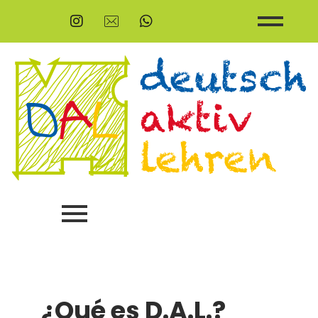
¿Qué es D.A.L.?