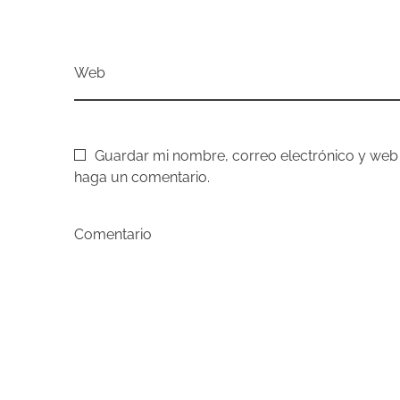
d
Web
e
l
Guardar mi nombre, correo electrónico y web
haga un comentario.
m
é
Comentario
t
o
d