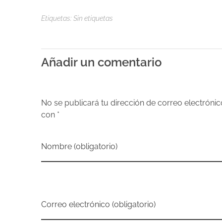
e
Etiquetas: Sin etiquetas
s
p
Añadir un comentario
i
No se publicará tu dirección de correo electrón
l
con *
a
Nombre (obligatorio)
r
e
Correo electrónico (obligatorio)
s